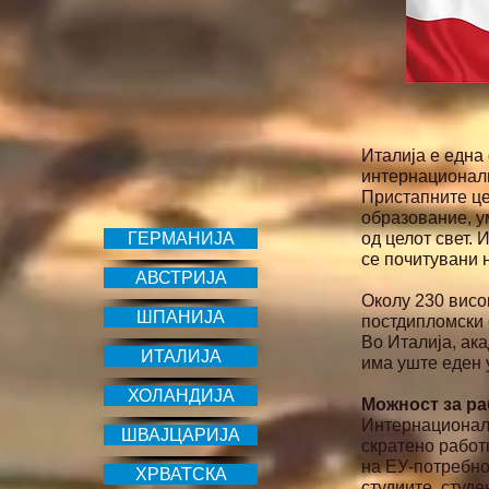
Италија е една
интернационалн
Пристапните це
образование, у
ГЕРМАНИЈА
од целот свет.
се почитувани н
АВСТРИЈА
Околу 230 висо
ШПАНИЈА
постдипломски с
Во Италија, ак
ИТАЛИЈА
има уште еден 
ХОЛАНДИЈА
Можност за ра
Интернационалн
ШВАЈЦАРИЈА
скратено работ
на ЕУ-потребно
ХРВАТСКА
студиите, студе