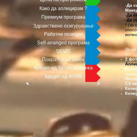
-
Да с
Како да аплицирам ?
Маке
-Да с
Премиум програма
-Да г
* (за
Здравствено осигурување
спосо
Работни позиции
интен
Self-arranged програма
За да
SEVIS
2 фо
Повраток на данок
Апли
Кредит од Тутунска Банка
Копиј
најма
Кредит од ФУЛМ
Потв
CV на
Копиј
Копи