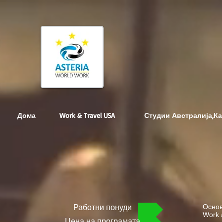
Дома
Work & Travel USA
Студии Австралија,К
Основ
Работни понуди
Work 
Цена на програмата